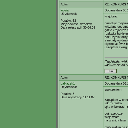
Autor
RE: KONKURS N
leosia
Dodane dnia 03.
Użytkownik
krajobraz
Postów:
63
namaluję mój kr
Miejscowość:
wrocław
widziany oczyma
Data rejestracji:
30.04.09
gdzie krajobraz n
rozkwita bukiet
bez użycia farby
z negatywu dna 
piękno lasów z 
i szeptem skarg
(Nadejszła) wie
Jaśku!!! Na co
Autor
RE: KONKURS N
balkazek1
Dodane dnia 03.
Użytkownik
spojrzeniem
Postów:
8
Data rejestracji:
11.11.07
zaglądam w okn
tak mi blisko
łąka w kolorach 
coś szepcze
wieje wiatr
na granicy lasu
mgły ulatują nicz