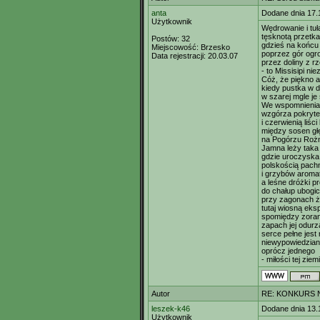
anta
Dodane dnia 17.
Użytkownik
Wędrowanie i tuł
tęsknotą przetk
Postów:
32
gdzieś na końcu
Miejscowość:
Brzesko
poprzez gór ogr
Data rejestracji:
20.03.07
przez doliny z r
- to Missisipi ni
Cóż, że piękno 
kiedy pustka w 
w szarej mgle je
We wspomnienia
wzgórza pokryte 
i czerwienią liśc
między sosen głę
na Pogórzu Roż
Jamna leży taka 
gdzie uroczysk
polskością pach
i grzybów aromat
a leśne dróżki 
do chałup ubogi
przy zagonach ż
tutaj wiosną eksp
spomiędzy zoran
zapach jej odurz
serce pełne jest
niewypowiedzian
oprócz jednego
- miłości tej ziemi
Autor
RE: KONKURS N
leszek-k46
Dodane dnia 13.
Użytkownik