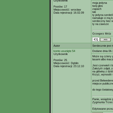
Użytkownik
moja jedyna
twój głos
Postów:
17
zapach
Miejscowość:
wrocław
tak
Data rejestracji:
16.02.09
ty jedyna serde
namaluje ci mą 
serdeczny bez 
ty na zawsze
Grzegorz Mróz
Autor
Serdecznie jest 
konto usunięte 54
Dodane dnia 06.
Użytkownik
Może są cztery 
lasami albo inac
Postów:
25
Miejscowość:
Dęblin
Jest czerwień i b
Data rejestracji:
23.12.10
Założyli i zdjęli
na główkę z dzió
Krzyż, wynosili i
przed Belwederem
miejsce publiczne,
do tego światowy
Panie, wsiądzie 
Zygmunta Trzecie
Edytowane prz