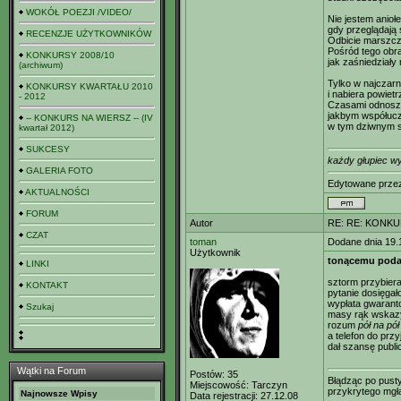
WOKÓŁ POEZJI /VIDEO/
Nie jestem anioł
gdy przeglądają 
RECENZJE UŻYTKOWNIKÓW
Odbicie marszcz
Pośród tego obr
KONKURSY 2008/10
jak zaśniedziały
(archiwum)
Tylko w najczarn
KONKURSY KWARTAŁU 2010
i nabiera powietr
- 2012
Czasami odnosz
jakbym współucz
-- KONKURS NA WIERSZ -- (IV
w tym dziwnym s
kwartał 2012)
SUKCESY
każdy głupiec wy
GALERIA FOTO
Edytowane prz
AKTUALNOŚCI
FORUM
Autor
RE: RE: KONKU
CZAT
toman
Dodane dnia 19.
Użytkownik
tonącemu poda
LINKI
sztorm przybierał
KONTAKT
pytanie dosięgał
wypłata gwarant
Szukaj
masy rąk wskazy
rozum
pół na pół
a telefon do przyj
dał szansę publi
Wątki na Forum
Postów:
35
Błądząc po pust
Miejscowość:
Tarczyn
przykrytego mgł
Najnowsze Wpisy
Data rejestracji:
27.12.08