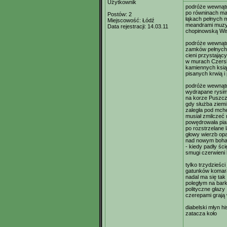
Użytkownik
podróże wewnątr
po równinach m
Postów:
2
łąkach pełnych 
Miejscowość:
Łódź
meandrami muzy
Data rejestracji:
14.03.11
chopinowską Wi
podróże wewnątr
zamków pełnych 
cieni przystając
w murach Czers
kamiennych ksiąg
pisanych krwią i
podróże wewnątr
wydrapane rysi
na korze Puszcz
gdy służba ziemi
zaległa pod mch
musiał zmilczeć 
powędrowała pia
po rozstrzelane l
głowy wierzb opa
nad nowym boha
- kiedy padły ś
smugi czerwieni 
tylko trzydzieści
gatunków komar
nadal ma się ta
poległym na bark
polityczne głazy
czerepami grają 
diabelski młyn his
zatacza koło