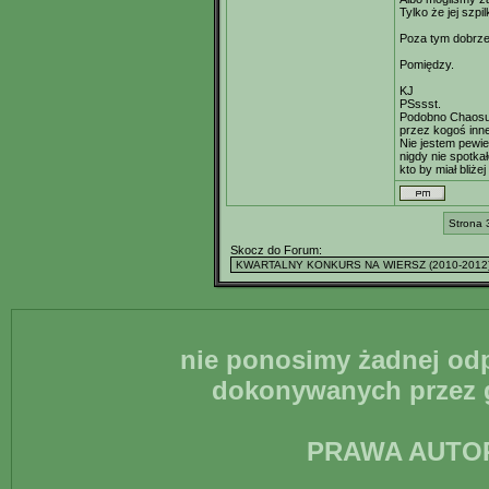
Tylko że jej szpi
Poza tym dobrze 
Pomiędzy.
KJ
PSssst.
Podobno Chaosu 
przez kogoś inne
Nie jestem pewi
nigdy nie spotka
kto by miał bliże
Strona 
Skocz do Forum:
nie ponosimy żadnej odp
dokonywanych przez g
PRAWA AUTO