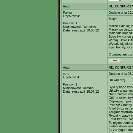
Autor
RE: KONKURS N
Pakita
Dodane dnia 03.
Użytkownik
Bałtyk
Postów:
1
Morze zlało się 
Miejscowość:
Wrocław
Piasek po deszcz
Data rejestracji:
30.08.12
Małe fale koją 
Boso i w kurtce 
W maju, koło klif
Wydają się niep
a ja i tak wypo
O znalazłam bur
Autor
RE: KONKURS N
este
Dodane dnia 03.
Użytkownik
Do wczoraj...
Postów:
1
Było tysiące zn
Miejscowość:
krosno
Utkwiły w pamięc
Data rejestracji:
18.07.12
Nocą zatrute win
Cóż te słowa był
Odprawiam pokut
Proszę! Choćby 
Anioł Stróż ostrz
Targane wiatrami
Rytuał krwawy i 
Efekt trzeciej, si
To piętno domina
Jedno słowo wsz
Ja zastygam ter