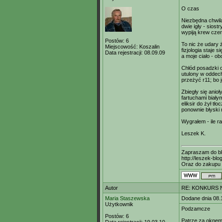
O czas
Niezbędna chwil
dwie igły - siost
wypiją krew czer
Postów:
6
To nic że udary 
Miejscowość:
Koszalin
fizjologia staje 
Data rejestracji:
08.09.09
a moje ciało - ob
Chłód posadzki 
utulony w oddec
przeżyć r11; bo 
Zbiegły się anioł
fartuchami biały
eliksir do żył tło
ponownie błyski 
Wygrałem - ile r
Leszek K.
Zapraszam do b
http://leszek-blo
Oraz do zakupu 
Autor
RE: KONKURS N
Maria Staszewska
Dodane dnia 08.
Użytkownik
Podzamcze
Postów:
6
Patrzę za okne