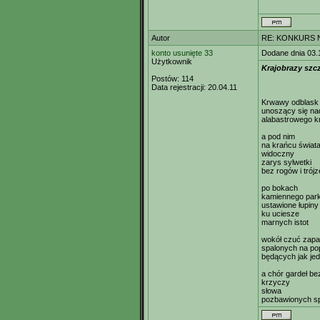
Autor
RE: KONKURS N
konto usunięte 33
Dodane dnia 03.
Użytkownik
Krajobrazy szc
Postów:
114
Data rejestracji:
20.04.11
Krwawy odblask 
unoszący się nad
alabastrowego k
a pod nim
na krańcu świat
widoczny
zarys sylwetki
bez rogów i trój
po bokach
kamiennego par
ustawione łupiny
ku uciesze
marnych istot
wokół czuć zap
spalonych na po
będących jak jed
a chór gardeł be
krzyczy
słowa
pozbawionych sp