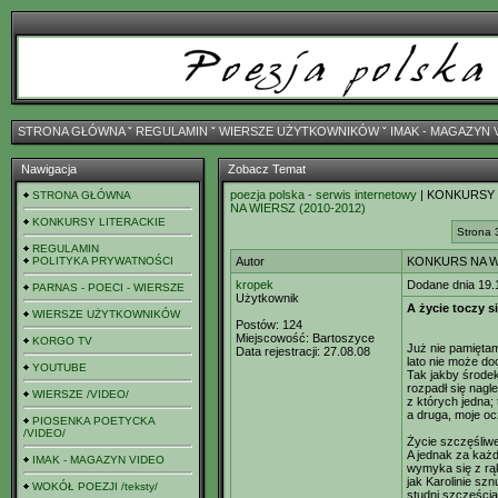
STRONA GŁÓWNA
ˇ
REGULAMIN
ˇ
WIERSZE UŻYTKOWNIKÓW
ˇ
IMAK - MAGAZYN 
Nawigacja
Zobacz Temat
poezja polska - serwis internetowy
| KONKURSY
STRONA GŁÓWNA
NA WIERSZ (2010-2012)
KONKURSY LITERACKIE
Strona 
REGULAMIN
POLITYKA PRYWATNOŚCI
Autor
KONKURS NA W
kropek
Dodane dnia 19.
PARNAS - POECI - WIERSZE
Użytkownik
A życie toczy si
WIERSZE UŻYTKOWNIKÓW
Postów:
124
Miejscowość:
Bartoszyce
KORGO TV
Już nie pamiętam,
Data rejestracji:
27.08.08
lato nie może d
YOUTUBE
Tak jakby środe
rozpadł się nagl
WIERSZE /VIDEO/
z których jedna; t
a druga, moje oc
PIOSENKA POETYCKA
/VIDEO/
Życie szczęśliwe 
A jednak za każ
IMAK - MAGAZYN VIDEO
wymyka się z rą
jak Karolinie sz
WOKÓŁ POEZJI /teksty/
studni szczęścia.