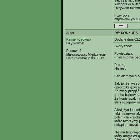
Jak czarna pant
A w gorzkich liter
Ukrywam tajemni
[I zwrotka]
http://www.you
Autor
RE: KONKURS N
Kamień-Jedwab
Dodane dnia 02.
Użytkownik
Skaryszew.
Postów:
2
Powiedziała:
Miejscowość:
Międzylesie
- niech to nie bę
Data rejestracji:
08.03.12
Proszę.
Nie jest.
Chciałem tylko 
Jak to, że, wszy
oprócz księżyca
Że miały przyjść
trochę bajkowe a
Że konie spały i 
ale zaczepiały n
A księżyc jest m
takim samym jak
polem dla krajob
które tworzymy 
dokąd zmierzają
Nie ma tego więc
który mogła wzią
Albo mogliśmy z