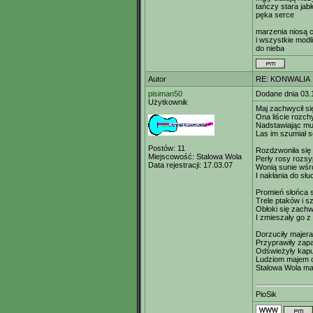
tańczy stara jab
pęka serce
marzenia niosą 
i wszystkie modl
do nieba
Autor
RE: KONWALIA
pisiman50
Dodane dnia 03.
Użytkownik
Maj zachwycił si
Ona liście rozchy
Nadstawiając mu 
Las im szumiał s
Postów:
11
Rozdzwoniła się
Miejscowość:
Stalowa Wola
Perły rosy rozs
Data rejestracji:
17.03.07
Wonią sunie wśr
I nakłania do sł
Promień słońca s
Trele ptaków i s
Obłoki się zach
I zmieszały go z
Dorzuciły majera
Przyprawiły zap
Odświeżyły kap
Ludziom majem o
Stalowa Wola maj
PioSik