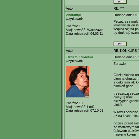
Autor
RE: ***
laborantjlc
Dodane dnia 05.
Użytkownik
Pejzaż zza mgły
jesienny dzień le
Postów:
1
wspina się na pa
Miejscowość:
Warszawa
by dotknąć czerw
Data rejestracji:
04.03.11
Autor
RE: KONKURS N
Elżbieta Kowalska
Dodane dnia 05.
Użytkownik
Żurawie
Gdzie zielone ur
ciemna chusta n
z cekinami jak kl
płomień gada
trzeszczą szcz
głosy tęskne
skrzypiec granie
Postów:
19
pieśń
Miejscowość:
Łódź
Data rejestracji:
07.10.09
w rozczochrane 
aż na krańce kr
gdzieś przed sie
za wiatrowym t
śpiewem ptaków 
najpierw kołem