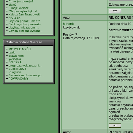
Co to jest poezja?
Edytowane prz
slam?
...moje wiersze
"Na początku było sł...
Ksiądz Jan Twardowski
Autor
RE: KONKURS N
FRASZKI
Czy ten portal "umarł"?
hubertk
Dodane dnia 19.
Bank wysokooprocento...
Użytkownik
playlista- niezapomn...
ostatnie widze
Czy są przechowywane...
Postów:
7
to będzie nieduż
Data rejestracji:
17.10.09
z tych zawieszo
Ostatnio dodane Wiersze
albo we wnękach
swoistość ciche
MOTYLE MYŚLI
na właściwego p
optio
prawie tren
mężczyzna i chło
Wersalka
bo możesz nazy
ŚNIEŻKA
prognoza wskrzeszeni...
jak zechcesz
Bukolik 2026
zamknięty w ram
to wyjście
poranne zajęcia 
Badania naukowców po...
albo banalniej zu
POWRACAMY
ostatnie poranki
bo później są sn
dni wszytkich z
tragicznie
pielgrzymki do w
wieńców
ostatnie czytania
czas grzechotan
bębnień
grzebanie ptakó
rozgrzebywanie 
Autor
RE: Sercu bliska