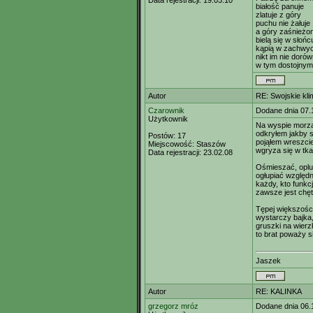
Data rejestracji:
19.03.10
białość panuje
zlatuje z góry
puchu nie żałuje
a góry zaśnieżo
bielą się w słońc
kąpią w zachwyc
nikt im nie doró
w tym dostojnym
Autor
RE: Swojskie kli
Czarownik
Dodane dnia 07.
Użytkownik
Na wyspie morza
odkryłem jakby 
Postów:
17
pojąłem wreszcie
Miejscowość:
Staszów
wgryza się w tk
Data rejestracji:
23.02.08
Ośmieszać, oplu
ogłupiać względn
każdy, kto funkc
zawsze jest chęt
Tępej większości,
wystarczy bajka
gruszki na wierz
to brat poważy si
Jaszek
Autor
RE: KALINKA
grzegorz mróz
Dodane dnia 06.