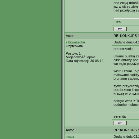
one znają miłość
już w ciszy ziele
nad przełęczą św
Eliza
Autor
RE: KONKURS N
sibigwiazdka
Dodane dnia 04.
Użytkownik
przestrzenie
Postów:
1
utkane pustką z
Miejscowość:
opole
nikłe obrazy pod 
Data rejestracji:
30.08.12
we mgle pejzaże 
wiatru szum...o 
malowane błękity..
brunatne sadem
żywe przydrożn
osrebrzone krop
kraczą wrony,śni
odległe wraz z T
oddechem obecn
serenita
Autor
RE: KONKURS N
mada
Dodane dnia 03.