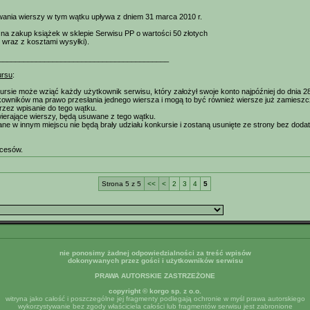
ania wierszy w tym wątku upływa z dniem 31 marca 2010 r.
na zakup książek w sklepie Serwisu PP o wartości 50 złotych
, wraz z kosztami wysyłki).
_________________________________________
ursu
:
ursie może wziąć każdy użytkownik serwisu, który założył swoje konto najpóźniej do dnia 28
owników ma prawo przesłania jednego wiersza i mogą to być również wiersze już zamieszczo
zez wpisanie do tego wątku.
ierające wierszy, będą usuwane z tego wątku.
ne w innym miejscu nie będą brały udziału konkursie i zostaną usunięte ze strony bez dodat
cesów.
Strona 5 z 5
<<
<
2
3
4
5
nie ponosimy żadnej odpowiedzialności za treść wpisów
dokonywanych przez gości i użytkowników serwisu
PRAWA AUTORSKIE ZASTRZEŻONE
copyright © korgo sp. z o.o.
witryna jako całość i poszczególne jej fragmenty podlegają ochronie w myśl prawa autorskiego
wykorzystywanie bez zgody właściciela całości lub fragmentów serwisu jest zabronione