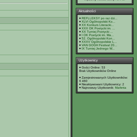
Aktualności
REFLLEKSY po raz dzi...
XLVI Ogólnopolski Ko...
XX Konkurs Literacki...
XXX OK Poetycki im. ...
XX Turniej Poetycki ...
I OK Poetycki im. Ma...
52. Ogólnopolski Kon...
XXXV Ogólnopolskie L...
VAN GOGH Festival 20...
IX Turniej Jednego W...
Użytkownicy
Gości Online: 53
Brak Użytkowników Online
Zarejestrowanych Użytkowników:
6 460
Nieaktywowani Użytkownicy: 2
Najnowszy Użytkownik:
Marletta