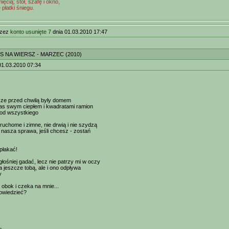
ęcią; stół, szafę i okno,
 płatki śniegu.
rzez
konto usunięte 7
dnia 01.03.2010 17:47
 NA WIERSZ - MARZEC (2010)
01.03.2010 07:34
cze przed chwilą były domem
as swym ciepłem i kwadratami ramion
 od wszystkiego
eruchome i zimne, nie drwią i nie szydzą
e nasza sprawa, jeśli chcesz - zostań
płakać!
głośniej gadać, lecz nie patrzy mi w oczy
a jeszcze tobą, ale i ono odpływa
y
i obok i czeka na mnie...
owiedzieć?