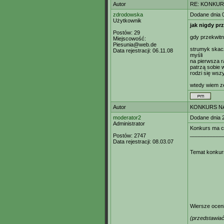
Autor
RE: KONKURS
zdrodowska
Dodane dnia 
Użytkownik
jak nigdy pr
Postów:
29
gdy przekwitn
Miejscowość:
Piesunia@web.de
strumyk skac
Data rejestracji:
06.11.08
myśli
na pierwsza r
patrzą sobie
rodzi się wsz
wtedy wiem z
Autor
KONKURS NA
moderator2
Dodane dnia 
Administrator
Konkurs ma ch
___________
Postów:
2747
Data rejestracji:
08.03.07
Temat konkur
Wiersze ocen
(przedstawiać