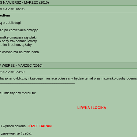
 NA WIERSZ - MARZEC (2010)
01.03.2010 05:03
zedtem
ą przebiśniegi
ze po kamieniach omijając
andkę umawiają się ptaki
 w oczy zakochane kwiaty
ystko i rechoczą żaby
e wiosna ma na mnie haka
 WIERSZ - MARZEC (2010)
28.02.2010 23:50
arakter cykliczny i każdego miesiąca ogłaszany będzie temat oraz nazwisko osoby oceniaj
_________________________________________
su miesiąca w marcu to:
LIRYKA I LOGIKA
i i wyboru dokona:
JÓZEF BARAN
 zapewne nie trzeba).