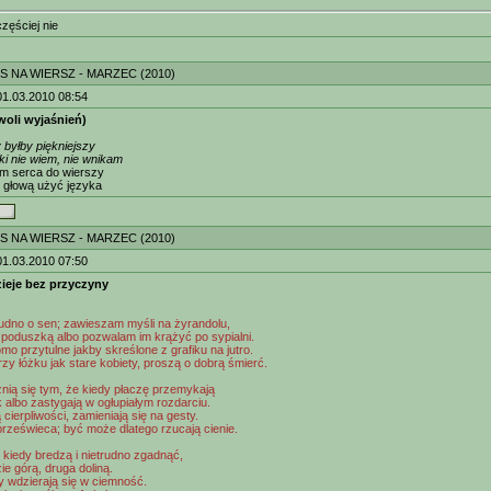
zęściej nie
 NA WIERSZ - MARZEC (2010)
01.03.2010 08:54
gwoli wyjaśnień)
 byłby piękniejszy
ki nie wiem, nie wnikam
am serca do wierszy
 głową użyć języka
 NA WIERSZ - MARZEC (2010)
01.03.2010 07:50
zieje bez przyczyny
rudno o sen; zawieszam myśli na żyrandolu,
poduszką albo pozwalam im krążyć po sypialni.
mo przytulne jakby skreślone z grafiku na jutro.
rzy łóżku jak stare kobiety, proszą o dobrą śmierć.
żnią się tym, że kiedy płaczę przemykają
 albo zastygają w ogłupiałym rozdarciu.
cierpliwości, zamieniają się na gesty.
rześwieca; być może dlatego rzucają cienie.
 kiedy bredzą i nietrudno zgadnąć,
ie górą, druga doliną.
y wdzierają się w ciemność.