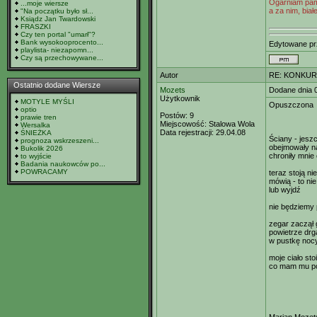
Ogarniam pami
...moje wiersze
a za nim, białe
"Na początku było sł...
Ksiądz Jan Twardowski
FRASZKI
Czy ten portal "umarł"?
Bank wysokooprocento...
Edytowane p
playlista- niezapomn...
Czy są przechowywane...
Autor
RE: KONKURS
Ostatnio dodane Wiersze
Mozets
Dodane dnia 
Użytkownik
MOTYLE MYŚLI
Opuszczona
optio
Postów:
9
prawie tren
Miejscowość:
Stalowa Wola
Wersalka
Data rejestracji:
29.04.08
ŚNIEŻKA
Ściany - jesz
prognoza wskrzeszeni...
obejmowały n
Bukolik 2026
chroniły mnie
to wyjście
Badania naukowców po...
POWRACAMY
teraz stoją ni
mówią - to ni
lub wyjdź
nie będziemy 
zegar zaczął 
powietrze drg
w pustkę noc
moje ciało sto
co mam mu p