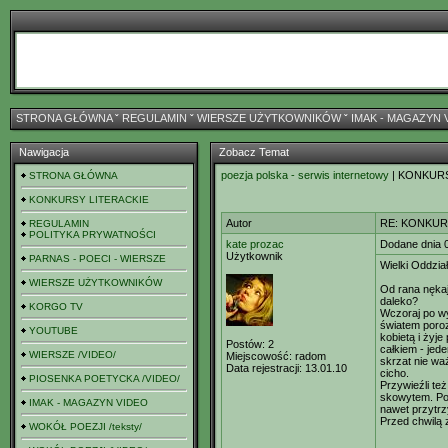
STRONA GŁÓWNA
ˇ
REGULAMIN
ˇ
WIERSZE UŻYTKOWNIKÓW
ˇ
IMAK - MAGAZYN 
Nawigacja
Zobacz Temat
poezja polska - serwis internetowy
| KONKUR
STRONA GŁÓWNA
KONKURSY LITERACKIE
Autor
RE: KONKURS
REGULAMIN
POLITYKA PRYWATNOŚCI
kate prozac
Dodane dnia 
Użytkownik
PARNAS - POECI - WIERSZE
Wielki Oddzia
WIERSZE UŻYTKOWNIKÓW
Od rana nękaj
daleko?
KORGO TV
Wczoraj po wy
światem poroz
YOUTUBE
kobietą i żyj
Postów:
2
całkiem - jed
WIERSZE /VIDEO/
Miejscowość:
radom
skrzat nie waż
Data rejestracji:
13.01.10
cicho.
PIOSENKA POETYCKA /VIDEO/
Przywieźli te
skowytem. Pom
IMAK - MAGAZYN VIDEO
nawet przytrz
Przed chwilą 
WOKÓŁ POEZJI /teksty/