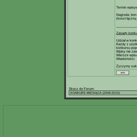
Termin wpisyw
Nagroda: bon 
(koszt łączny
___________
Zasady konk
Udział w konk
Każdy z użytk
konkursu popr
Wpisy nie zaw
Wiersze wpisa
Wiadomości.
Życzymy suk
Skocz do Forum: