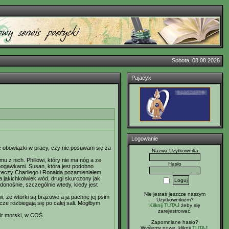
Sobota, 08.08.2026
Pajacyk
Logowanie
e obowiązki w pracy, czy nie posuwam się za
Nazwa Użytkownika
z nich. Phillowi, który nie ma nóg a ze
Hasło
nogawkami. Susan, która jest podobno
zeczy Charliego i Ronalda pozamieniałem
a jakichkolwiek wód, drugi skurczony jak
o donośnie, szczególnie wtedy, kiedy jest
Nie jesteś jeszcze naszym
i, że wtorki są brązowe a ja pachnę jej psim
Użytkownikiem?
cze rozbiegają się po całej sali. Mógłbym
Kilknij TUTAJ
żeby się
zarejestrować.
wir morski, w COŚ.
Zapomniane hasło?
Wyślemy nowe, kliknij
TUTAJ
.