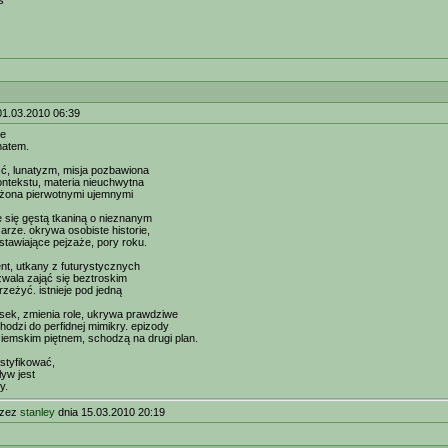
s
01.03.2010 06:39
ie
matem.
ść, lunatyzm, misja pozbawiona
ntekstu, materia nieuchwytna
ążona pierwotnymi ujemnymi
e się gęstą tkaniną o nieznanym
arze. okrywa osobiste historie,
stawiające pejzaże, pory roku.
ent, utkany z futurystycznych
zwala zająć się beztroskim
zeżyć. istnieje pod jedną
sek, zmienia role, ukrywa prawdziwe
hodzi do perfidnej mimikry. epizody
emskim piętnem, schodzą na drugi plan.
styfikować,
ływ jest
y.
rzez
stanley
dnia 15.03.2010 20:19