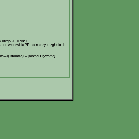
 lutego 2010 roku.
ne w serwisie PP, ale należy je zgłosić do
kowej informacji w postaci Prywatnej