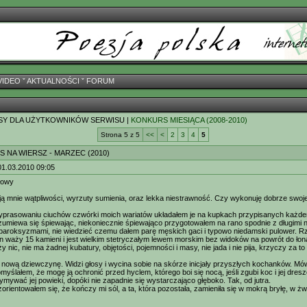
VIDEO
ˇ
AKTUALNOŚCI
ˇ
FORUM
SY DLA UŻYTKOWNIKÓW SERWISU |
KONKURS MIESIĄCA (2008-2010)
Strona 5 z 5
<<
<
2
3
4
5
 NA WIERSZ - MARZEC (2010)
01.03.2010 09:05
łowy
ą mnie wątpliwości, wyrzuty sumienia, oraz lekka niestrawność. Czy wykonuję dobrze swoj
prasowaniu ciuchów czwórki moich wariatów układałem je na kupkach przypisanych każdemu 
umiewa się śpiewając, niekoniecznie śpiewająco przygotowałem na rano spodnie z długimi 
e paroksyzmami, nie wiedzieć czemu dałem parę męskich gaci i typowo niedamski pulower. R
en waży 15 kamieni i jest wielkim stetryczałym lewem morskim bez widoków na powrót do łon
y nic, nie ma żadnej kubatury, objętości, pojemności i masy, nie jada i nie pija, krzyczy za t
ż nową dziewczynę. Widzi głosy i wycina sobie na skórze inicjały przyszłych kochanków. Mów
yślałem, że mogę ją ochronić przed hyclem, którego boi się nocą, jeśli zgubi koc i jej dresz
ymywać jej powieki, dopóki nie zapadnie się wystarczająco głęboko. Tak, od jutra.
zorientowałem się, że kończy mi sól, a ta, która pozostała, zamieniła się w mokrą bryłę, w ż