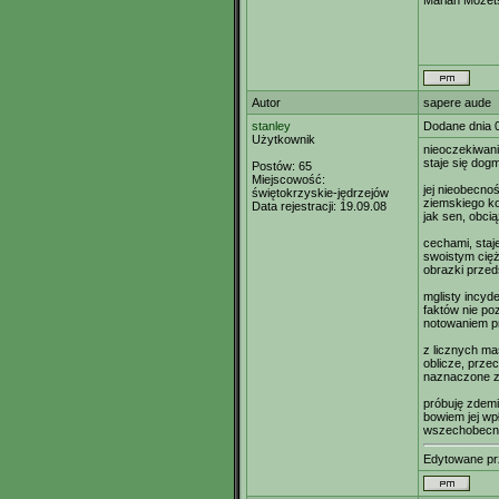
Marian Mozet
Autor
sapere aude
stanley
Dodane dnia 
Użytkownik
nieoczekiwan
staje się dog
Postów:
65
Miejscowość:
jej nieobecno
świętokrzyskie-jędrzejów
ziemskiego ko
Data rejestracji:
19.09.08
jak sen, obci
cechami, staj
swoistym cięż
obrazki przed
mglisty incyd
faktów nie po
notowaniem pr
z licznych ma
oblicze, przec
naznaczone zi
próbuję zdemi
bowiem jej wp
wszechobecn
Edytowane p