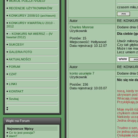
WOKÓŁ POEZJI /VIDEO/
czasem miła,c
RECENZJE UŻYTKOWNIKÓW
KONKURSY 2008/10 (archiwum)
Autor
RE: KONKURS
KONKURSY KWARTAŁU 2010 -
2012
Charles Monroe
Dodane dnia 
Użytkownik
Dla ciebie (
-- KONKURS NA WIERSZ -- (IV
kwartał 2012)
Postów:
15
Utwór miłosny
Miejscowość:
Hellywood
SUKCESY
Czy tak głębo
Data rejestracji:
10.12.07
Może i nie m
GALERIA FOTO
Lecz umiem z
AKTUALNOŚCI
FORUM
Autor
RE: KONKURS
konto usunięte 7
Dodane dnia 
CZAT
Użytkownik
Nic się nie d
LINKI
Postów:
156
Data rejestracji:
10.03.07
nocą, kiedy t
KONTAKT
ukrywam pod 
Wracają znajo
Szukaj
Przyklękają p
Moje myśli ró
chyłkiem obok
Niekiedy uczą 
Jedna drugą p
Wątki na Forum
Trudno o sen,
Najnowsze Wpisy
że jedna pójdz
Co to jest poezja?
Osłupiałe ocz
slam?