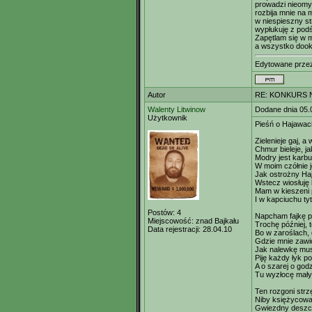
prowadzi nieomy
rozbija mnie na m
w niespieszny st
wypłukuję z podś
Zapętlam się w m
a wszystko dooko
Edytowane prz
Autor
RE: KONKURS N
Walenty Litwinow
Dodane dnia 05.
Użytkownik
Pieśń o Hajawac
Zielenieje gaj, a 
Chmur bieleje, j
Modry jest karbu
W moim czółnie 
Jak ostrożny Ha
Wstecz wiosłuję
Mam w kieszeni 
I w kapciuchu t
Postów:
4
Napcham fajkę 
Miejscowość:
znad Bajkału
Trochę później, t
Data rejestracji:
28.04.10
Bo w zaroślach, c
Gdzie mnie zawió
Jak nalewkę mu
Piję każdy łyk po
A o szarej o godz
Tu wyzłocę mały
Ten rozgoni strz
Niby księżycowa
Gwiezdny deszc