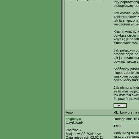
tory poprowadzą
a pospieszny po
Jak wiosna, któr
kobierce pierwsz
tak ja zmęczona
wieczorem wróż
Kruche wróżby z
dotykają ciepło m
kołyszę je na taf
zimna woda wskrz
Jak pielgrzym co
pragnie dojść do c
tak ja oczami m
powroty wróżę z 
Spóźniony pasaż
niepotrzebnie bi
woskowe pociągi 
ogień, który tak
Jak chmura, któ
że to wlaśnie prz
tak ostatnia świ
że powrót praw
Autor
RE: konkurs na 
enigmayic
Dodane dnia 15.
Użytkownik
zanim
Postów:
3
kiedy każą mi ul
Miejscowość:
Wolsztyn
wraz z czerwco
Data rejestracji:
02.02.11