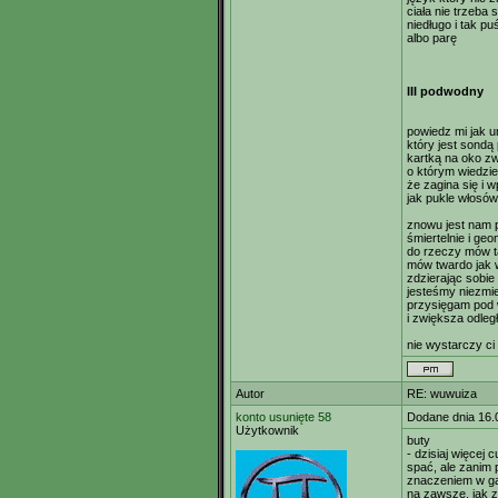
ciała nie trzeba
niedługo i tak pu
albo parę
III podwodny
powiedz mi jak 
który jest sondą
kartką na oko zwi
o którym wiedzie
że zagina się i 
jak pukle włosó
znowu jest nam 
śmiertelnie i geo
do rzeczy mów t
mów twardo jak
zdzierając sobie
jesteśmy niezmi
przysięgam pod
i zwiększa odleg
nie wystarczy c
Autor
RE: wuwuiza
konto usunięte 58
Dodane dnia 16.
Użytkownik
buty
- dzisiaj więcej
spać, ale zanim
znaczeniem w ga
na zawsze, jak z 