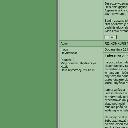
Jeszcze wczoraj
Dziś pnie giętki
A gałęzie w krzyż
Już nie wstaną- 
Zanim zaczną się
Nim pochowa je 
Ludzkie głosy z
A ich kroki prof
Autor
RE: KONKURS N
maga
Dodane dnia 16.
Użytkownik
II piosenka o m
Postów:
2
na początku była
Miejscowość:
Kędzierzyn
ciałem kobiety t
Koźle
nie widuje się w
Data rejestracji:
28.12.10
w naszym mieśc
zbyt często pada
przez otwarte o
które umyślnie dz
babka wróżyła
i nabierała desz
w którym nie umi
przedstawić ani 
skąd pochodzi
musiało paść na
lubiła się wychyl
ale nigdy do dna
żeby zachować p
po dziś dzień sto
język który nie