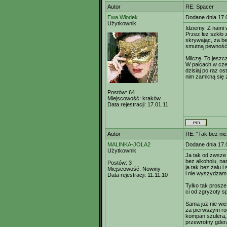
Autor
RE: Spacer
Ewa Włodek
Dodane dnia 17.
Użytkownik
Idziemy. Z nami 
Przez łez szkło
skrywając, za 
smutną pewność,
Milczę. To jeszcz
W palcach w czer
dzisiaj po raz ost
nim zamkną się z
Postów:
64
Miejscowość:
kraków
Data rejestracji:
17.01.11
Autor
RE: "Tak bez ni
MALINKA-JOLA2
Dodane dnia 17.
Użytkownik
Ja tak od zwsze i
bez alkoholu, nar
Postów:
3
ja tak bez żalu 
Miejscowość:
Nowiny
i nie wyszydzam
Data rejestracji:
11.11.10
Tylko tak prosze
ci od zgryzoty sp
Sama już nie wie
za pierwszym ro
kompan szulera, 
przewrotny gdera