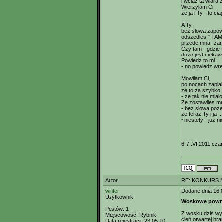
i wciaz ta wiara 
Wierzylam Ci,
ze ja i Ty - to ci
A Ty ,
bez slowa zapow
odszedles " TAM
przede mna- zam
Czy tam - gdzie 
duzo jest ciekawi
Powiedz to mi ,
- no powiedz wre
Mowilam Ci,
po nocach zapla
ze to za szybko
- ze tak nie mial
Ze zostawiles m
- bez slowa poz
ze teraz Ty i ja ..
~niestety - juz ni
6-7 .VI.2011 cza
Autor
RE: KONKURS N
winter
Dodane dnia 16.
Użytkownik
Woskowe powr
Postów:
1
Z wosku dziś wy
Miejscowość:
Rybnik
cień otwartej br
Data rejestracji:
23.05.10