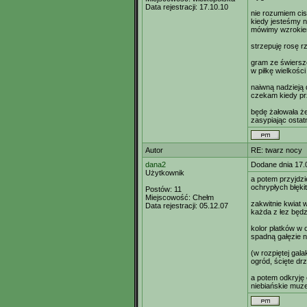
Data rejestracji:
17.10.10
nie rozumiem ci
kiedy jesteśmy n
mówimy wzroki
strzepuję rosę r
gram ze świers
w piłkę wielkośc
naiwną nadzieją
czekam kiedy pr
będę żałowała że
zasypiając ostatn
Autor
RE: twarz nocy
dana2
Dodane dnia 17.
Użytkownik
a potem przyjdz
ochrypłych błęki
Postów:
11
Miejscowość:
Chełm
zakwitnie kwiat w
Data rejestracji:
05.12.07
każda z łez będz
kolor płatków w 
spadną gałęzie n
(w rozpiętej gal
ogród, ścięte dr
a potem odkryję
niebiańskie muz