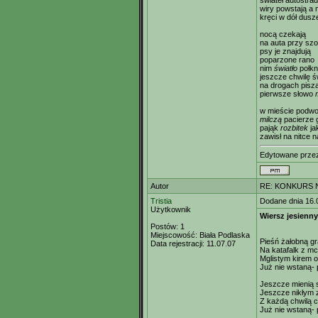
świateł autostra
wiry powstają a
kręci w dół dusz
nocą czekają
na auta przy szo
psy je znajdują
poparzone rano
nim
światło
połk
jeszcze chwilę 
na drogach pisz
pierwsze słowo
w mieście podw
milczą
pacierze g
pająk
rozbitek
ja
zawisł na nitce 
Edytowane prz
Autor
RE: KONKURS N
Tristia
Dodane dnia 16.
Użytkownik
Wiersz jesienny
Postów:
1
Miejscowość:
Biała Podlaska
Pieśń żałobną gra
Data rejestracji:
11.07.07
Na katafalk z mc
Mglistym kirem 
Już nie wstaną- 
Jeszcze mienią 
Jeszcze nikłym z
Z każdą chwilą c
Już nie wstaną- 