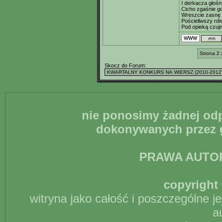
I derkacza głośn
Cicho zgaśnie gd
Wreszcie zasnę 
Pościeliwszy rde
Pod opieką czuj
Strona 2 
Skocz do Forum:
nie ponosimy żadnej odp
dokonywanych przez g
PRAWA AUTO
copyright 
witryna jako całość i poszczególne j
a