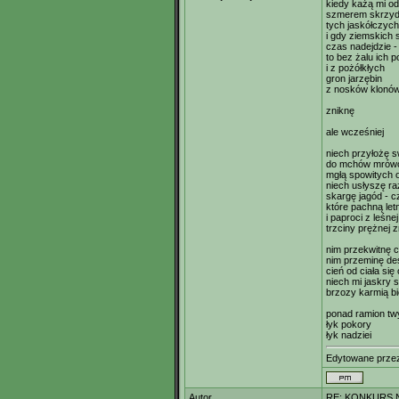
kiedy każą mi o
szmerem skrzyd
tych jaskółczych
i gdy ziemskich s
czas nadejdzie -
to bez żalu ich 
i z pożółkłych
gron jarzębin
z nosków klonó
zniknę
ale wcześniej
niech przyłożę 
do mchów mrów
mgłą spowitych o
niech usłyszę ra
skargę jagód - c
które pachną le
i paproci z leśne
trzciny prężnej
nim przekwitnę 
nim przeminę de
cień od ciała się 
niech mi jaskry 
brzozy karmią bi
ponad ramion tw
łyk pokory
łyk nadziei
Edytowane prz
Autor
RE: KONKURS N