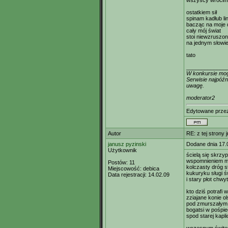
wszyscy wróci
ostatkiem sił
spinam kadłub li
bacząc na moje
cały mój świat
stoi niewzruszo
na jednym słowi
tato
_____________
W konkursie mogą
Serwisie najpóźn
uwagę.
moderator2
Edytowane prz
Autor
RE: z tej strony 
janusz pyzinski
Dodane dnia 17.
Użytkownik
ścielą się skrzy
wspomnieniem mat
Postów:
11
kolczasty dróg s
Miejscowość:
debica
kukuryku sługi ś
Data rejestracji:
14.02.09
i stary płot chwy
kto dziś potrafi
zziajane konie 
pod zmurszałym 
bogatsi w pośpie
spod starej kapl