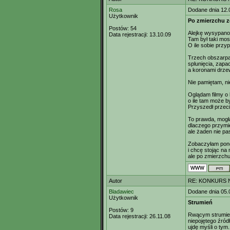
Rosa
Dodane dnia 12.
Użytkownik
Po zmierzchu z
Postów:
54
Alejkę wysypano 
Data rejestracji:
13.10.09
Tam był taki mos
O ile sobie przy
Trzech obszarp
splunięcia, zapa
a koronami drzew
Nie pamiętam, ni
Oglądam filmy o 
o ile tam może b
Przyszedł przec
To prawda, mogł
dlaczego przymi
ale żaden nie pa
Zobaczyłam pono
i chcę stojąc na
ale po zmierzchu
Autor
RE: KONKURS N
Bladawiec
Dodane dnia 05.
Użytkownik
Strumień
Postów:
9
Rwącym strumien
Data rejestracji:
26.11.08
niepojętego źród
ujdę myśli o tym