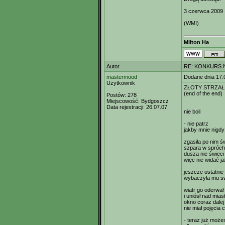
3 czerwca 2009
(WMI)
Milton Ha
Autor
RE: KONKURS N
mastermood
Dodane dnia 17.
Użytkownik
ZŁOTY STRZAŁ
(end of the end)
Postów:
278
Miejscowość:
Bydgoszcz
Data rejestracji:
26.07.07
nie boli
- nie patrz
jakby mnie nigdy 
zgasiła po nim św
szpara w spróch
dusza nie świeci
więc nie widać j
jeszcze ostatnie
wybaczyła mu sw
wiatr go oderwał
i uniósł nad mia
okno coraz dalej
nie miał pojęcia
- teraz już może