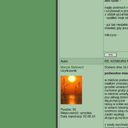
albo spalić -
nagły podmuch r
i szybowali w pr
z oddali ujrzał b
- spaliłaś moje 
- już tak niedalek
mówiłaś gdy jesz
milczysz
Autor
RE: KONKURS N
Maryla Stelmach
Dodane dnia 16.
Użytkownik
podwodne mia
w mieście podw
miałkim cmenta
grzebie umarłych
ruchome groby po
w mieście umarł
psy pilnują dzieci
idą
przejrzyste
niosą w sobie w
w ustach otwart
Postów:
50
szemrze siną rz
Miejscowość:
wrocław
zanim wyplują
Data rejestracji:
02.08.10
drżące
ją na brz
z wody wychodz