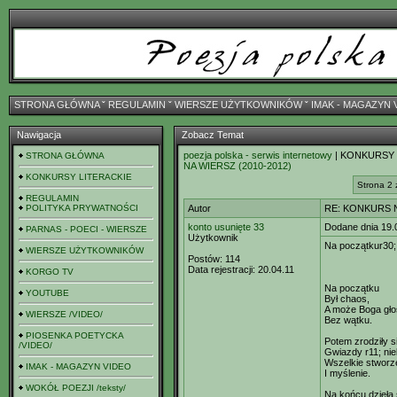
STRONA GŁÓWNA
ˇ
REGULAMIN
ˇ
WIERSZE UŻYTKOWNIKÓW
ˇ
IMAK - MAGAZYN 
Nawigacja
Zobacz Temat
poezja polska - serwis internetowy
| KONKURSY
STRONA GŁÓWNA
NA WIERSZ (2010-2012)
KONKURSY LITERACKIE
Strona 2 
REGULAMIN
POLITYKA PRYWATNOŚCI
Autor
RE: KONKURS N
konto usunięte 33
Dodane dnia 19.
PARNAS - POECI - WIERSZE
Użytkownik
Na początkur30;
WIERSZE UŻYTKOWNIKÓW
Postów:
114
Data rejestracji:
20.04.11
KORGO TV
Na początku
YOUTUBE
Był chaos,
A może Boga gło
WIERSZE /VIDEO/
Bez wątku.
PIOSENKA POETYCKA
Potem zrodziły si
/VIDEO/
Gwiazdy r11; nie
Wszelkie stworz
IMAK - MAGAZYN VIDEO
I myślenie.
WOKÓŁ POEZJI /teksty/
Na końcu dzieła