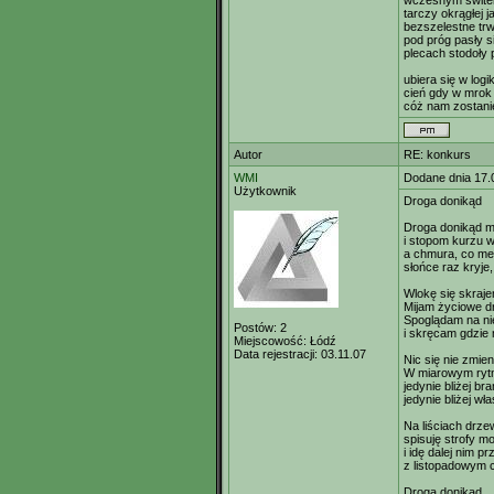
wczesnym świtem
tarczy okrągłej 
bezszelestne tr
pod próg pasły s
plecach stodoły p
ubiera się w logi
cień gdy w mrok 
cóż nam zostanie
Autor
RE: konkurs
WMI
Dodane dnia 17.
Użytkownik
Droga donikąd
Droga donikąd m
i stopom kurzu w
a chmura, co me 
słońce raz kryje,
Wlokę się skraje
Mijam życiowe d
Spoglądam na n
Postów:
2
i skręcam gdzie 
Miejscowość:
Łódź
Data rejestracji:
03.11.07
Nic się nie zmien
W miarowym rytm
jedynie bliżej b
jedynie bliżej w
Na liściach drze
spisuję strofy m
i idę dalej nim p
z listopadowym 
Drogą donikąd.