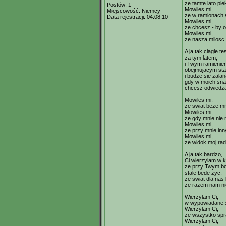
ze tamte lato pie
Postów:
1
Mowiles mi,
Miejscowość:
Niemcy
ze w ramionach s
Data rejestracji:
04.08.10
Mowiles mi,
ze chcesz - by o
Mowiles mi,
ze nasza milosc 
A ja tak ciagle te
za tym latem,
i Twym ramienie
obejmujacym sta
i budze sie zala
gdy w moich sna
chcesz odwiedza
Mowiles mi,
ze swiat beze mn
Mowiles mi,
ze gdy mnie nie m
Mowiles mi,
ze przy mnie inn
Mowiles mi,
ze widok moj rad
A ja tak bardzo,
Ci wierzylam w 
ze przy Twym b
stale bede zyc,
ze swiat dla nas
ze razem nam nie
Wierzylam Ci,
w wypowiadane 
Wierzylam Ci,
ze wszystko spr
Wierzylam Ci,