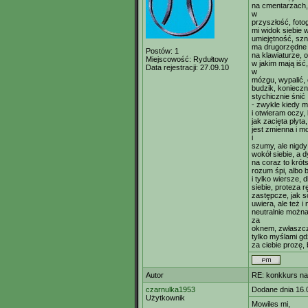
na cmentarzach,
w
przyszłość, fotog
mi widok siebie 
umiejętność, szn
ma drugorzędne 
Postów:
1
na klawiaturze, o
Miejscowość:
Rydułtowy
w jakim mają iść
Data rejestracji:
27.09.10
w
mózgu, wypalić,
budzik, konieczn
stychicznie śnić
- zwykle kiedy m
i otwieram oczy, 
jak zacięta płyt
jest zmienna i m
i
szumy, ale nigdy
wokół siebie, a 
na coraz to krót
rozum śpi, albo 
i tylko wiersze,
siebie, proteza r
zastępcze, jak s
uwiera, ale też i
neutralnie możn
za
oknem, zwłaszcza
tylko myślami gd
za ciebie prozę,
Autor
RE: konkkurs na
czarnulka1953
Dodane dnia 16.
Użytkownik
Mowiles mi,