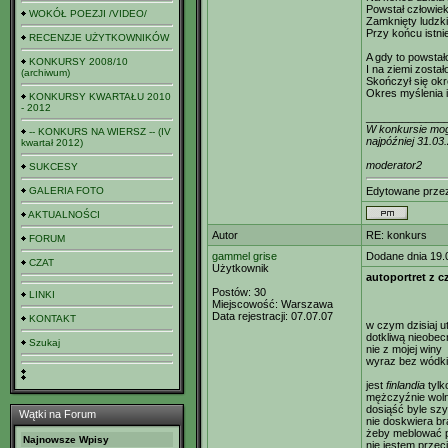
Powstał człowiek
WOKÓŁ POEZJI /VIDEO/
Zamknięty ludzki
Przy końcu istnie
RECENZJE UŻYTKOWNIKÓW
A gdy to powstał
KONKURSY 2008/10
I na ziemi został
(archiwum)
Skończył się okr
Okres myślenia i
KONKURSY KWARTAŁU 2010
- 2012
_____________
W konkursie mogą
-- KONKURS NA WIERSZ -- (IV
najpóźniej 31.03
kwartał 2012)
moderator2
SUKCESY
GALERIA FOTO
Edytowane prz
AKTUALNOŚCI
Autor
RE: konkurs
FORUM
gammel grise
Dodane dnia 19.
CZAT
Użytkownik
autoportret z 
Postów:
30
LINKI
Miejscowość:
Warszawa
Data rejestracji:
07.07.07
KONTAKT
w czym dzisiaj u
dotkliwą nieobec
Szukaj
nie z mojej winy
wyraz bez wódk
jest
finlandia
tylk
mężczyźnie woln
dosiąść byle sz
Wątki na Forum
nie doskwiera b
żeby meblować 
Najnowsze Wpisy
nie jestem przec