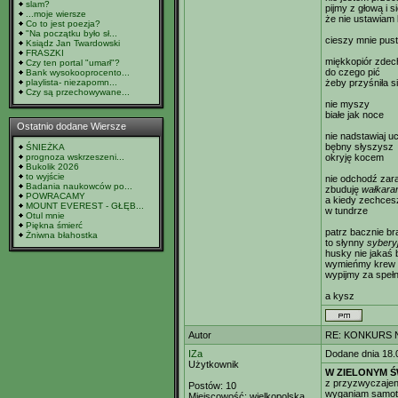
slam?
pijmy z głową i s
...moje wiersze
że nie ustawiam 
Co to jest poezja?
"Na początku było sł...
cieszy mnie pus
Ksiądz Jan Twardowski
FRASZKI
miękkopiór zdech
Czy ten portal "umarł"?
do czego pić
Bank wysokooprocento...
playlista- niezapomn...
żeby przyśniła s
Czy są przechowywane...
nie myszy
białe jak noce
Ostatnio dodane Wiersze
nie nadstawiaj u
bębny słyszysz
ŚNIEŻKA
prognoza wskrzeszeni...
okryję kocem
Bukolik 2026
to wyjście
nie odchodź zar
Badania naukowców po...
zbuduję
wałkara
POWRACAMY
a kiedy zechce
MOUNT EVEREST - GŁĘB...
w tundrze
Otul mnie
Piękna śmierć
patrz bacznie br
Żniwna błahostka
to słynny
sybery
husky nie jakaś 
wymieńmy krew i
wypijmy za speł
a kysz
Autor
RE: KONKURS N
IZa
Dodane dnia 18.
Użytkownik
W ZIELONYM Ś
z przyzwyczajen
Postów:
10
wyganiam samotn
Miejscowość:
wielkopolska