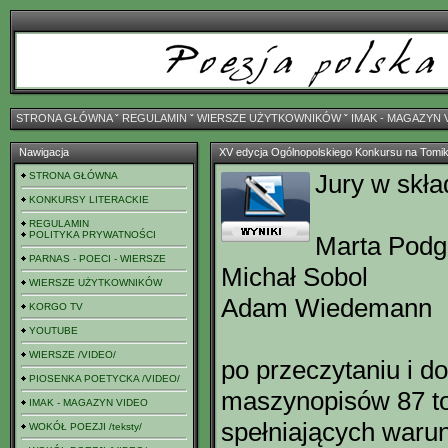
STRONA GŁÓWNA
ˇ
REGULAMIN
ˇ
WIERSZE UŻYTKOWNIKÓW
ˇ
IMAK - MAGAZYN 
Nawigacja
XV edycja Ogólnopolskiego Konkursu na Tomik
Jury w skła
STRONA GŁÓWNA
KONKURSY LITERACKIE
REGULAMIN
POLITYKA PRYWATNOŚCI
Marta Podg
PARNAS - POECI - WIERSZE
Michał Sobol
WIERSZE UŻYTKOWNIKÓW
Adam Wiedemann
KORGO TV
YOUTUBE
WIERSZE /VIDEO/
po przeczytaniu i 
PIOSENKA POETYCKA /VIDEO/
maszynopisów 87 t
IMAK - MAGAZYN VIDEO
spełniających warun
WOKÓŁ POEZJI /teksty/