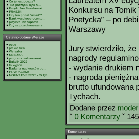
Laureatem XV edycj
Co to jest poezja?
"Na początku było sł...
Konkursu na Tomik
Ksiądz Jan Twardowski
FRASZKI
Czy ten portal "umarł"?
Poetycka” – po debi
Bank wysokooprocento...
playlista- niezapomn...
Czy są przechowywane...
Warszawy
Ostatnio dodane Wiersze
optio
Jury stwierdziło, że
prawie tren
Wersalka
ŚNIEŻKA
nagrody regulamin
prognoza wskrzeszeni...
Bukolik 2026
- wydanie drukiem 
to wyjście
Badania naukowców po...
POWRACAMY
- nagroda pieniężna
MOUNT EVEREST - GŁĘB...
brutto ufundowana 
Tychach.
Dodane przez
moder
ˇ
0 Komentarzy
ˇ 14
Komentarze