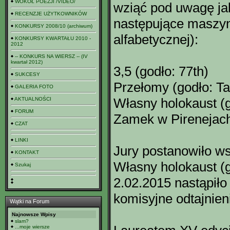
WOKÓŁ POEZJI /VIDEO/
wziąć pod uwagę ja
RECENZJE UŻYTKOWNIKÓW
następujące maszyno
KONKURSY 2008/10 (archiwum)
alfabetycznej):
KONKURSY KWARTAŁU 2010 -
2012
-- KONKURS NA WIERSZ -- (IV
kwartał 2012)
3,5 (godło: 77th)
SUKCESY
Przełomy (godło: Ta
GALERIA FOTO
Własny holokaust (g
AKTUALNOŚCI
FORUM
Zamek w Pirenejach
CZAT
LINKI
Jury postanowiło w
KONTAKT
Własny holokaust (g
Szukaj
2.02.2015 nastąpił
komisyjne odtajnien
Wątki na Forum
Najnowsze Wpisy
slam?
...moje wiersze