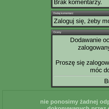
Brak komentarzy.
Dodaj komentarz
Zaloguj się, żeby 
Oceny
Dodawanie oce
zalogowan
Proszę się zalogow
móc d
B
nie ponosimy żadnej odp
dokonywanych przez g