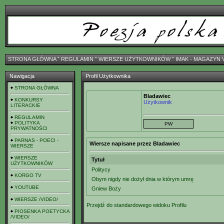
STRONA GŁÓWNA
ˇ
REGULAMIN
ˇ
WIERSZE UŻYTKOWNIKÓW
ˇ
IMAK - MAGAZYN 
Nawigacja
Profil Użytkownika
STRONA GŁÓWNA
Bladawiec
KONKURSY
Użytkownik
LITERACKIE
REGULAMIN
POLITYKA
PRYWATNOŚCI
PARNAS - POECI -
Wiersze napisane przez Bladawiec
WIERSZE
WIERSZE
Tytuł
UŻYTKOWNIKÓW
Politycy
KORGO TV
Obym nigdy nie dożył dnia w którym umrę
YOUTUBE
Gniew Boży
WIERSZE /VIDEO/
Przejdź do standardowego widoku Profilu
PIOSENKA POETYCKA
/VIDEO/