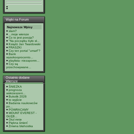
Wątki na Forum
Najnowsze Wpisy
slam?
...moje wiersze
Co to jest poezja?
"Na początku było sł...
Ksiądz Jan Twardowski
FRASZKI
Czy ten portal "umarł"?
Bank
wysokooprocento...
playlista- niezapomn...
Czy są
przechowywane...
Ostatnio dodane
Wiersze
ŚNIEŻKA
prognoza
wskrzeszeni...
Bukolik 2026
to wyjście
Badania naukowców
po...
POWRACAMY
MOUNT EVEREST -
GŁĘB...
Otul mnie
Piękna śmierć
Żniwna błahostka