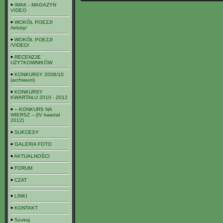
IMAK - MAGAZYN
VIDEO
WOKÓŁ POEZJI
/teksty/
WOKÓŁ POEZJI
/VIDEO/
RECENZJE
UŻYTKOWNIKÓW
KONKURSY 2008/10
(archiwum)
KONKURSY
KWARTAŁU 2010 - 2012
-- KONKURS NA
WIERSZ -- (IV kwartał
2012)
SUKCESY
GALERIA FOTO
AKTUALNOŚCI
FORUM
CZAT
LINKI
KONTAKT
Szukaj