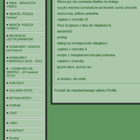
Misza już nie zostawia śladów na śniegu
IMAK - MAGAZYN
VIDEO
ryzyko wynosi szesnaście przecinek sześć procent
marszruta, północ-południe
WOKÓŁ POEZJI
/teksty/
zapiski z choroby III
WOKÓŁ POEZJI
Post Scriptum z listu do Vladimira N.
/VIDEO/
dwoistość
RECENZJE
prolog
UŻYTKOWNIKÓW
dialog na zmniejszenie odległości
KONKURSY 2008/10
zapiski z choroby II
(archiwum)
erotyk z marginesem bezpieczeństwa
KONKURSY
zapiski z choroby
KWARTAŁU 2010 - 2012
języki obce, przed i po
-- KONKURS NA
WIERSZ -- (IV kwartał
*
2012)
w drodze, we mnie
SUKCESY
Przejdź do standardowego widoku Profilu
GALERIA FOTO
AKTUALNOŚCI
FORUM
CZAT
LINKI
KONTAKT
Szukaj