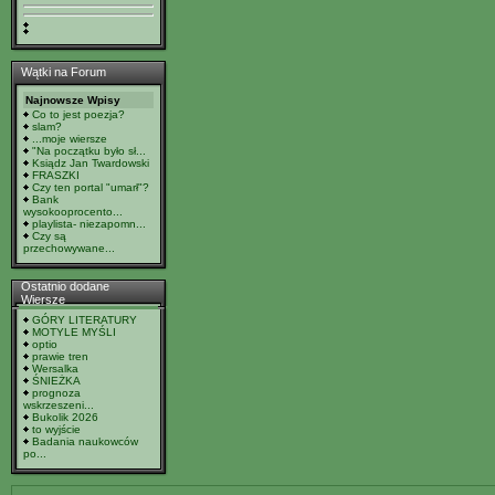
Wątki na Forum
Najnowsze Wpisy
Co to jest poezja?
slam?
...moje wiersze
"Na początku było sł...
Ksiądz Jan Twardowski
FRASZKI
Czy ten portal "umarł"?
Bank
wysokooprocento...
playlista- niezapomn...
Czy są
przechowywane...
Ostatnio dodane
Wiersze
GÓRY LITERATURY
MOTYLE MYŚLI
optio
prawie tren
Wersalka
ŚNIEŻKA
prognoza
wskrzeszeni...
Bukolik 2026
to wyjście
Badania naukowców
po...