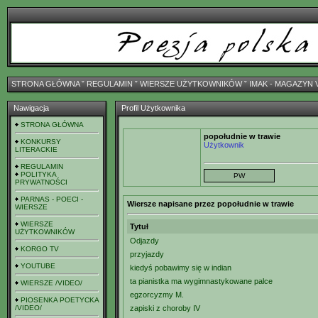
STRONA GŁÓWNA
ˇ
REGULAMIN
ˇ
WIERSZE UŻYTKOWNIKÓW
ˇ
IMAK - MAGAZYN 
Nawigacja
Profil Użytkownika
STRONA GŁÓWNA
popołudnie w trawie
KONKURSY
Użytkownik
LITERACKIE
REGULAMIN
POLITYKA
PRYWATNOŚCI
PARNAS - POECI -
Wiersze napisane przez popołudnie w trawie
WIERSZE
WIERSZE
Tytuł
UŻYTKOWNIKÓW
Odjazdy
KORGO TV
przyjazdy
YOUTUBE
kiedyś pobawimy się w indian
ta pianistka ma wygimnastykowane palce
WIERSZE /VIDEO/
egzorcyzmy M.
PIOSENKA POETYCKA
/VIDEO/
zapiski z choroby IV