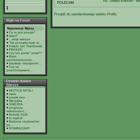
RE: Święto Kolorów - wer
POLECAM
Przejdź do standardowego widoku Profilu
Wątki na Forum
Najnowsze Wpisy
Co to jest poezja?
slam?
...moje wiersze
"Na początku było sł...
Ksiądz Jan Twardowski
FRASZKI
Czy ten portal "umarł"?
Bank
wysokooprocento...
playlista- niezapomn...
Czy są
przechowywane...
Ostatnio dodane
Wiersze
MOTYLE MYŚLI
optio
prawie tren
Wersalka
ŚNIEŻKA
prognoza
wskrzeszeni...
Bukolik 2026
to wyjście
Badania naukowców
po...
POWRACAMY