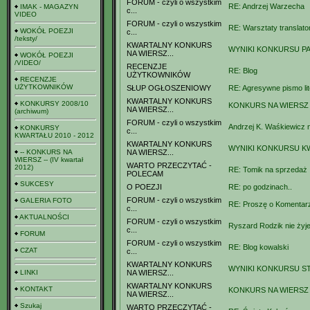
FORUM - czyli o wszystkim
RE: Andrzej Warzecha
IMAK - MAGAZYN
c...
VIDEO
FORUM - czyli o wszystkim
RE: Warsztaty translator
WOKÓŁ POEZJI
c...
/teksty/
KWARTALNY KONKURS
WYNIKI KONKURSU PAŹ
NA WIERSZ...
WOKÓŁ POEZJI
/VIDEO/
RECENZJE
RE: Blog
UŻYTKOWNIKÓW
RECENZJE
UŻYTKOWNIKÓW
SŁUP OGŁOSZENIOWY
RE: Agresywne pismo lit
KWARTALNY KONKURS
KONKURSY 2008/10
KONKURS NA WIERSZ 
NA WIERSZ...
(archiwum)
FORUM - czyli o wszystkim
Andrzej K. Waśkiewicz n
KONKURSY
c...
KWARTAŁU 2010 - 2012
KWARTALNY KONKURS
WYNIKI KONKURSU KW
-- KONKURS NA
NA WIERSZ...
WIERSZ -- (IV kwartał
WARTO PRZECZYTAĆ -
2012)
RE: Tomik na sprzedaż
POLECAM
SUKCESY
O POEZJI
RE: po godzinach..
FORUM - czyli o wszystkim
GALERIA FOTO
RE: Proszę o Komentar
c...
AKTUALNOŚCI
FORUM - czyli o wszystkim
Ryszard Rodzik nie żyj
c...
FORUM
FORUM - czyli o wszystkim
RE: Blog kowalski
CZAT
c...
KWARTALNY KONKURS
WYNIKI KONKURSU ST
LINKI
NA WIERSZ...
KWARTALNY KONKURS
KONTAKT
KONKURS NA WIERSZ -
NA WIERSZ...
Szukaj
WARTO PRZECZYTAĆ -