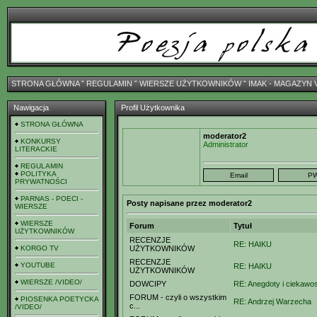
STRONA GŁÓWNA
ˇ
REGULAMIN
ˇ
WIERSZE UŻYTKOWNIKÓW
ˇ
IMAK - MAGAZYN 
Nawigacja
Profil Użytkownika
STRONA GŁÓWNA
moderator2
KONKURSY
Administrator
LITERACKIE
REGULAMIN
POLITYKA
PRYWATNOŚCI
PARNAS - POECI -
Posty napisane przez moderator2
WIERSZE
WIERSZE
Forum
Tytuł
UŻYTKOWNIKÓW
RECENZJE
RE: HAIKU
KORGO TV
UŻYTKOWNIKÓW
RECENZJE
YOUTUBE
RE: HAIKU
UŻYTKOWNIKÓW
WIERSZE /VIDEO/
DOWCIPY
RE: Anegdoty i ciekawost
FORUM - czyli o wszystkim
PIOSENKA POETYCKA
RE: Andrzej Warzecha
c...
/VIDEO/