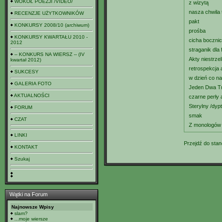
WOKÓŁ POEZJI /VIDEO/
z wizytą
nasza chwila
RECENZJE UŻYTKOWNIKÓW
pakt
KONKURSY 2008/10 (archiwum)
prośba
KONKURSY KWARTAŁU 2010 -
cicha bocznic
2012
straganik dla 
-- KONKURS NA WIERSZ -- (IV
Akty niestrzel
kwartał 2012)
retrospekcja 
SUKCESY
w dzień co na
GALERIA FOTO
Jeden Dwa Tr
AKTUALNOŚCI
czarne perły 
Sterylny /dyp
FORUM
smak
CZAT
Z monologów p
LINKI
Przejdź do stan
KONTAKT
Szukaj
Wątki na Forum
Najnowsze Wpisy
slam?
...moje wiersze