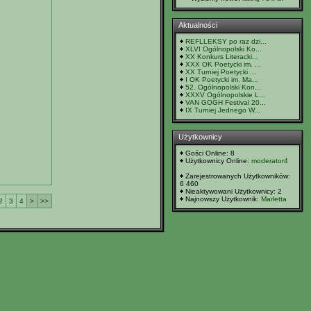
Aktualności
REFLLEKSY po raz dzi...
XLVI Ogólnopolski Ko...
XX Konkurs Literacki...
XXX OK Poetycki im. ...
XX Turniej Poetycki ...
I OK Poetycki im. Ma...
52. Ogólnopolski Kon...
XXXV Ogólnopolskie L...
VAN GOGH Festival 20...
IX Turniej Jednego W...
Użytkownicy
Gości Online: 8
Użytkownicy Online:
moderator4
Zarejestrowanych Użytkowników:
6 460
Nieaktywowani Użytkownicy: 2
Najnowszy Użytkownik:
Marletta
2
3
4
>
>>