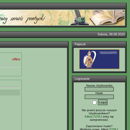
Sobota, 08.08.2026
Pajacyk
offline
Logowanie
Nazwa Użytkownika
Hasło
Nie jesteś jeszcze naszym
Użytkownikiem?
Kilknij TUTAJ
żeby się
zarejestrować.
Zapomniane hasło?
Wyślemy nowe, kliknij
TUTAJ
.