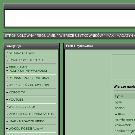
STRONA GŁÓWNA
ˇ
REGULAMIN
ˇ
WIERSZE UŻYTKOWNIKÓW
ˇ
IMAK - MAGAZYN 
Nawigacja
Profil Użytkownika
STRONA GŁÓWNA
KONKURSY LITERACKIE
REGULAMIN
POLITYKA PRYWATNOŚCI
PARNAS - POECI - WIERSZE
WIERSZE UŻYTKOWNIKÓW
Wiersze napi
KORGO TV
Tytuł
YOUTUBE
pętla
WIERSZE /VIDEO/
bocian
w usta
PIOSENKA POETYCKA /VIDEO/
na tytuł mnie 
IMAK - MAGAZYN VIDEO
kołowrotek
WOKÓŁ POEZJI /teksty/
sztuka stroje