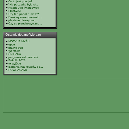
Co to jest poezja?
"Na początku było sł...
Ksiądz Jan Twardowski
FRASZKI
Czy ten portal "umarł"?
Bank wysokooprocento...
playlista- niezapomn...
Czy są przechowywane...
Ostatnio dodane Wiersze
MOTYLE MYŚLI
optio
prawie tren
Wersalka
ŚNIEŻKA
prognoza wskrzeszeni...
Bukolik 2026
to wyjście
Badania naukowców po...
POWRACAMY