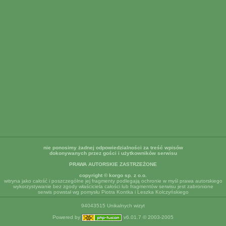
nie ponosimy żadnej odpowiedzialności za treść wpisów
dokonywanych przez gości i użytkowników serwisu
PRAWA AUTORSKIE ZASTRZEŻONE
copyright © korgo sp. z o.o.
witryna jako całość i poszczególne jej fragmenty podlegają ochronie w myśl prawa autorskiego
wykorzystywanie bez zgody właściciela całości lub fragmentów serwisu jest zabronione
serwis powstał wg pomysłu Piotra Kontka i Leszka Kolczyńskiego
94043515 Unikalnych wizyt
Powered by
v6.01.7 © 2003-2005