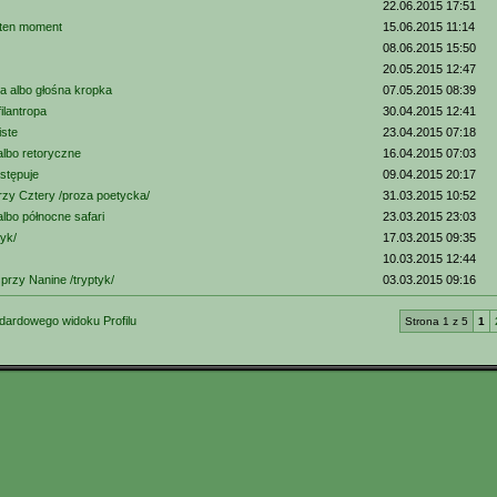
22.06.2015 17:51
 ten moment
15.06.2015 11:14
08.06.2015 15:50
20.05.2015 12:47
a albo głośna kropka
07.05.2015 08:39
filantropa
30.04.2015 12:41
iste
23.04.2015 07:18
albo retoryczne
16.04.2015 07:03
stępuje
09.04.2015 20:17
zy Cztery /proza poetycka/
31.03.2015 10:52
albo północne safari
23.03.2015 23:03
tyk/
17.03.2015 09:35
10.03.2015 12:44
rzy Nanine /tryptyk/
03.03.2015 09:16
dardowego widoku Profilu
Strona 1 z 5
1