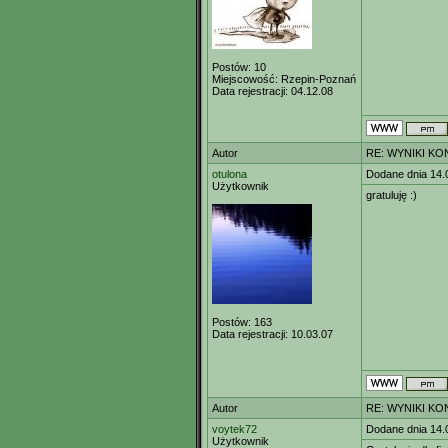
Postów:
10
Miejscowość:
Rzepin-Poznań
Data rejestracji:
04.12.08
Autor
RE: WYNIKI KO
otulona
Dodane dnia 14.
Użytkownik
gratuluję :)
Postów:
163
Data rejestracji:
10.03.07
Autor
RE: WYNIKI KO
voytek72
Dodane dnia 14.
Użytkownik