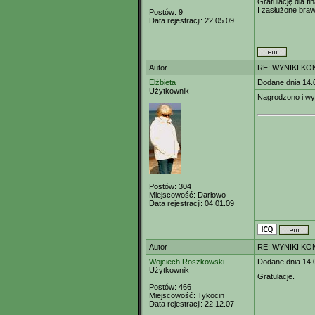
Gratulację dla fin
I zasłużone braw
Postów:
9
Data rejestracji:
22.05.09
Autor
RE: WYNIKI KO
Elżbieta
Dodane dnia 14.
Użytkownik
Nagrodzono i wyr
Postów:
304
Miejscowość:
Darłowo
Data rejestracji:
04.01.09
Autor
RE: WYNIKI KO
Wojciech Roszkowski
Dodane dnia 14.
Użytkownik
Gratulacje.
Postów:
466
Miejscowość:
Tykocin
Data rejestracji:
22.12.07