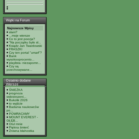
Wątki na Forum
Najnowsze Wpisy
slam?
...moje wiersze
Co to jest poezja?
"Na początku było sł...
Ksiądz Jan Twardowski
FRASZKI
Czy ten portal "umarł"?
Bank
wysokooprocento...
playlista- niezapomn...
Czy są
przechowywane...
Ostatnio dodane
Wiersze
ŚNIEŻKA
prognoza
wskrzeszeni...
Bukolik 2026
to wyjście
Badania naukowców
po...
POWRACAMY
MOUNT EVEREST -
GŁĘB...
Otul mnie
Piękna śmierć
Żniwna błahostka