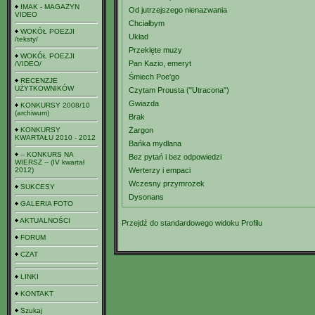
IMAK - MAGAZYN
Od jutrzejszego nienazwania
VIDEO
Chciałbym
WOKÓŁ POEZJI
Układ
/teksty/
Przeklęte muzy
WOKÓŁ POEZJI
Pan Kazio, emeryt
/VIDEO/
Śmiech Poe'go
RECENZJE
UŻYTKOWNIKÓW
Czytam Prousta ("Utracona")
Gwiazda
KONKURSY 2008/10
(archiwum)
Brak
KONKURSY
Żargon
KWARTAŁU 2010 - 2012
Bańka mydlana
-- KONKURS NA
Bez pytań i bez odpowiedzi
WIERSZ -- (IV kwartał
2012)
Werterzy i empaci
Wczesny przymrozek
SUKCESY
Dysonans
GALERIA FOTO
AKTUALNOŚCI
Przejdź do standardowego widoku Profilu
FORUM
CZAT
LINKI
KONTAKT
Szukaj