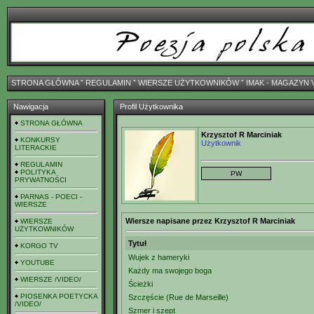
STRONA GŁÓWNA
ˇ
REGULAMIN
ˇ
WIERSZE UŻYTKOWNIKÓW
ˇ
IMAK - MAGAZYN 
Nawigacja
Profil Użytkownika
STRONA GŁÓWNA
Krzysztof R Marciniak
KONKURSY
Użytkownik
LITERACKIE
REGULAMIN
POLITYKA
PRYWATNOŚCI
PARNAS - POECI -
WIERSZE
Wiersze napisane przez Krzysztof R Marciniak
WIERSZE
UŻYTKOWNIKÓW
Tytuł
KORGO TV
Wujek z hameryki
YOUTUBE
Każdy ma swojego boga
WIERSZE /VIDEO/
Ścieżki
PIOSENKA POETYCKA
Szczęście (Rue de Marseille)
/VIDEO/
Szmer i szept