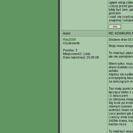
ugięte wizją ciała
i ciszę przed gw
lubię być tam, g
gościem
i stać się częścią
znajomą i swojs
Autor
RE: KONKURS N
Rita2008
Dodane dnia 03.
Użytkownik
Moja nowa drog
Postów:
3
To miał być pięk
Miejscowość:
Lódz
ale nie pamiętam
Data rejestracji:
15.09.08
Wiem tylko: mus
dnem kolebki cz
asfaltu
między skrzydłe
a krawędzią lasu
za tańczącym m
Ten mały punkt t
łącząca niebo z 
i z deszczem
co obmywa moją
Idę krok po krok
równym rytmem 
wolność moim s
Lecz jestem jak
i cieszy mnie ka
źdźbło trawy, ka
każda cisza
To miał być wspa