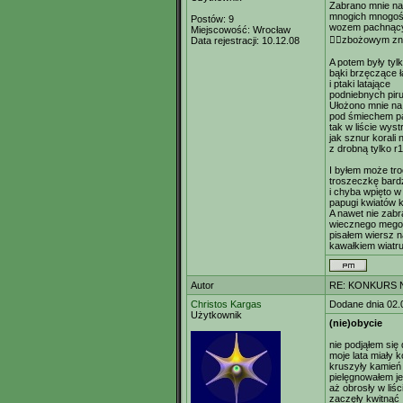
Zabrano mnie na
mnogich mnogoś
Postów:
9
wozem pachnąc
Miejscowość:
Wrocław
zbożowym zn
Data rejestracji:
10.12.08
A potem były tyl
bąki brzęczące 
i ptaki latające
podniebnych pir
Ułożono mnie na
pod śmiechem p
tak w liście wyst
jak sznur korali
z drobną tylko r
I byłem może tro
troszeczkę bardz
i chyba wpięto w
papugi kwiatów 
A nawet nie zab
wiecznego mego 
pisałem wiersz n
kawałkiem wiatru
Autor
RE: KONKURS N
Christos Kargas
Dodane dnia 02.
Użytkownik
(nie)obycie
nie podjąłem się
moje lata miały 
kruszyły kamień
pielęgnowałem je
aż obrosły w liśc
zaczęły kwitnąć