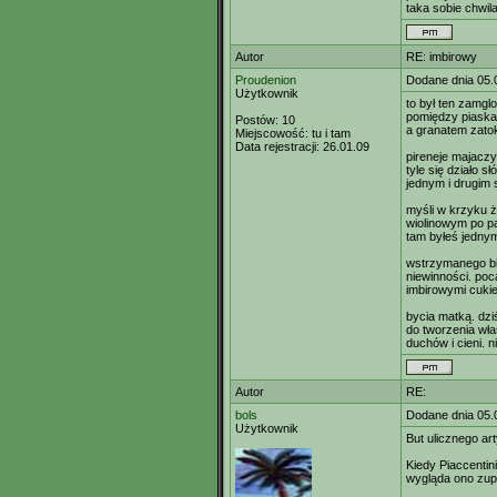
taka sobie chwila
Autor
RE: imbirowy
Proudenion
Dodane dnia 05.
Użytkownik
to był ten zamglo
pomiędzy piaska
Postów:
10
a granatem zatok
Miejscowość:
tu i tam
Data rejestracji:
26.01.09
pireneje majaczy
tyle się działo 
jednym i drugim
myśli w krzyku ż
wiolinowym po pa
tam byłeś jedny
wstrzymanego bi
niewinności. poc
imbirowymi cuki
bycia matką. dz
do tworzenia wła
duchów i cieni. n
Autor
RE:
bols
Dodane dnia 05.
Użytkownik
But ulicznego ar
Kiedy Piaccentin
wygląda ono zupe