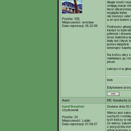
długie noski i w
omijają stacje me
lazur alizarynow
wygląda lepiej
nie możesz ode
Postów:
335
a on tym butem o
Miejscowość:
wrocław
Data rejestracji:
26.10.08
Podnosisz głowę
kiedyś tu była f
półmrok i drewni
teraz baletnica l
biały tiul i błysk 
jezioro łabędzie
wewnątrz kapelu
Na końcu ulicy z
nakładasz ją i s
piruet
zakręci ci w głow
bols
Edytowane prz
Autor
RE: Karaluchy (cz
Kamil Brewiński
Dodane dnia 05.
Użytkownik
Wiersz jest zak
suchych i rozbit
Postów:
24
tych którzy w ni
Miejscowość:
Lublin
że wiersz zakoń
Data rejestracji:
07.09.07
z pozycji lotu k
gdzie krążymy sz