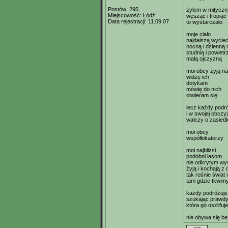
Postów:
295
żyłem w mityczn
Miejscowość:
Łódź
węsząc i tropiąc
Data rejestracji:
11.09.07
to wystarczało
moje ciało
najdalszą wycie
nocną i dzienną
studnią i powiet
małą ojczyzną
moi obcy żyją naj
widzę ich
dotykam
mówię do nich
otwieram się
lecz każdy podr
i w swojej obczy
walczy o zasiedl
moi obcy
współlokatorzy
moi najbliżsi
podobni lasom
nie odkrytym w
żyją i kochają z 
tak rośnie świat 
tam gdzie tkwim
każdy podróżuj
szukając prawd
która go oszlifuje
nie obywa się be