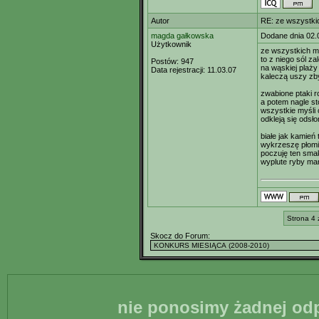
Autor
RE: ze wszystki
magda gałkowska
Dodane dnia 02.
Użytkownik
ze wszystkich m
to z niego sól za
Postów:
947
na wąskiej plaży
Data rejestracji:
11.03.07
kaleczą uszy z
zwabione ptaki r
a potem nagle st
wszystkie myśli 
odkleją się odsł
białe jak kamień 
wykrzeszę płomi
poczuję ten sma
wyplute ryby ma
Strona 4 
Skocz do Forum:
nie ponosimy żadnej odp