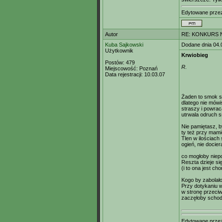
Edytowane prz
Autor
RE: KONKURS N
Kuba Sajkowski
Dodane dnia 04.
Użytkownik
Krwiobieg
Postów:
479
R.
Miejscowość:
Poznań
Data rejestracji:
10.03.07
Żaden to smok s
dlatego nie mówis
straszy i powrac
utrwala odruch s
Nie pamiętasz, b
ty też przy mam
Tlen w ilościach
ogień, nie docier
co mogłoby niep
Reszta dzieje si
(i to ona jest ch
Kogo by zabolał
Przy dotykaniu w
w stronę przeci
zaczęłoby schodz
Edytowane prz