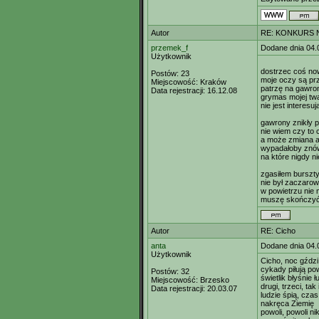
Autor
RE: KONKURS N
przemek_f
Dodane dnia 04.
Użytkownik
dostrzec coś n
Postów:
23
moje oczy są p
Miejscowość:
Kraków
patrzę na gawro
Data rejestracji:
16.12.08
grymas mojej tw
nie jest interesu
gawrony znikły po
nie wiem czy to
a może zmiana ak
wypadałoby znów
na które nigdy n
zgasiłem burszty
nie był zaczarow
w powietrzu nie 
muszę skończyć
Autor
RE: Cicho
anta
Dodane dnia 04.
Użytkownik
Cicho, noc gździ
cykady piłują po
Postów:
32
świetlik błyśnie 
Miejscowość:
Brzesko
drugi, trzeci, tak
Data rejestracji:
20.03.07
ludzie śpią, czas
nakręca Ziemię
powoli, powoli n