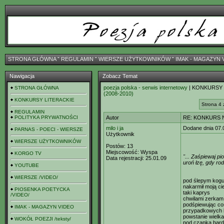
STRONA GŁÓWNA
ˇ
REGULAMIN
ˇ
WIERSZE UŻYTKOWNIKÓW
ˇ
IMAK - MAGAZYN 
Nawigacja
Zobacz Temat
poezja polska - serwis internetowy
| KONKURSY
STRONA GŁÓWNA
(2008-2010)
KONKURSY LITERACKIE
Strona 4 
REGULAMIN
POLITYKA PRYWATNOŚCI
Autor
RE: KONKURS N
milo i ja
Dodane dnia 07.
PARNAS - POECI - WIERSZE
Użytkownik
WIERSZE UŻYTKOWNIKÓW
Postów:
13
Miejscowość:
Wyspa
KORGO TV
"... Zaśpiewaj p
Data rejestracji:
25.01.09
uroń łzę, gdy rod
YOUTUBE
WIERSZE /VIDEO/
pod ślepym kogu
nakarmił moją c
PIOSENKA POETYCKA
taki kaprys
/VIDEO/
chwilami zerkam 
podśpiewując co
IMAK - MAGAZYN VIDEO
przypadkowych 
powstanie wielk
WOKÓŁ POEZJI /teksty/
pod czapką bard