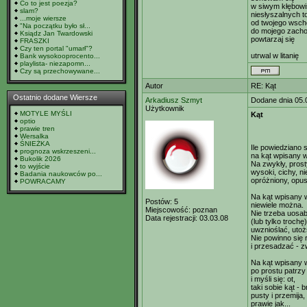
Co to jest poezja?
w siwym kłębow
slam?
niesłyszalnych 
...moje wiersze
od twojego wsc
"Na początku było sł...
do mojego zach
Ksiądz Jan Twardowski
powtarzaj się
FRASZKI
Czy ten portal "umarł"?
utrwal w litanię
Bank wysokooprocento...
playlista- niezapomn...
Czy są przechowywane...
Autor
RE: Kąt
Ostatnio dodane Wiersze
Arkadiusz Szmyt
Dodane dnia 05.
Użytkownik
MOTYLE MYŚLI
Kąt
optio
prawie tren
Wersalka
ŚNIEŻKA
Ile powiedziano 
prognoza wskrzeszeni...
na kąt wpisany 
Bukolik 2026
Na zwykły, prost
to wyjście
wysoki, cichy, n
Badania naukowców po...
opróżniony, opus
POWRACAMY
Na kąt wpisany 
Postów:
5
niewiele można.
Miejscowość:
poznan
Nie trzeba uosab
Data rejestracji:
03.03.08
(lub tylko trochę)
uwznioślać, uto
Nie powinno się 
i przesadzać - z
Na kąt wpisany 
po prostu patrzy
i myśli się: ot,
taki sobie kąt - b
pusty i przemija,
prawie jak...