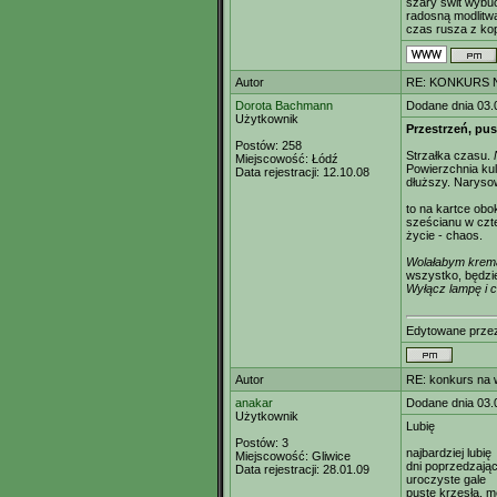
szary świt wybu
radosną modlitw
czas rusza z ko
Autor
RE: KONKURS N
Dorota Bachmann
Dodane dnia 03.
Użytkownik
Przestrzeń, pus
Postów:
258
Strzałka czasu.
Miejscowość:
Łódź
Powierzchnia kul
Data rejestracji:
12.10.08
dłuższy. Narys
to na kartce obok
sześcianu w czt
życie - chaos.
Wolałabym krema
wszystko, będzie
Wyłącz lampę i 
Edytowane prz
Autor
RE: konkurs na 
anakar
Dodane dnia 03.
Użytkownik
Lubię
Postów:
3
najbardziej lubię
Miejscowość:
Gliwice
dni poprzedzają
Data rejestracji:
28.01.09
uroczyste gale
puste krzesła, m