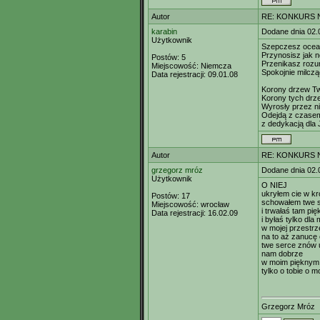
Autor
RE: KONKURS N
karabin
Dodane dnia 02.
Użytkownik
Szepczesz ocean
Przynosisz jak n
Postów:
5
Przenikasz rozum
Miejscowość:
Niemcza
Spokojnie milcząc
Data rejestracji:
09.01.08
Korony drzew T
Korony tych drze
Wyrosły przez n
Odejdą z czasem
z dedykacją dla 
Autor
RE: KONKURS N
grzegorz mróz
Dodane dnia 02.
Użytkownik
O NIEJ
ukryłem cie w k
Postów:
17
schowałem twe s
Miejscowość:
wrocław
i trwałaś tam pię
Data rejestracji:
16.02.09
i byłaś tylko dla 
w mojej przestrz
na to aż zanucę c
twe serce znów u
nam dobrze
w moim pięknym
tylko o tobie o m
Grzegorz Mróz