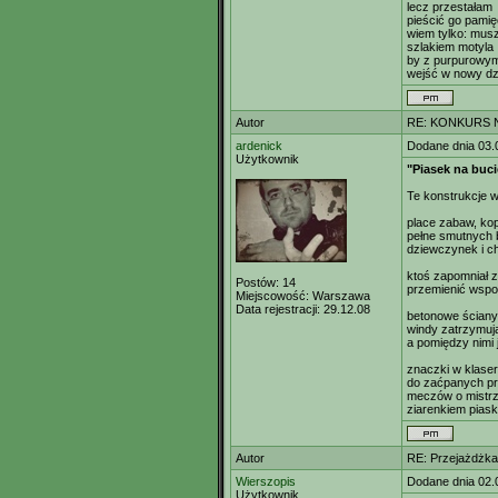
lecz przestałam
pieścić go pamię
wiem tylko: musz
szlakiem motyla
by z purpurowy
wejść w nowy dz
Autor
RE: KONKURS N
ardenick
Dodane dnia 03.
Użytkownik
"Piasek na buci
Te konstrukcje w
place zabaw, ko
pełne smutnych 
dziewczynek i ch
ktoś zapomniał 
Postów:
14
przemienić wspo
Miejscowość:
Warszawa
Data rejestracji:
29.12.08
betonowe ściany
windy zatrzymują
a pomiędzy nimi 
znaczki w klaser
do zaćpanych prz
meczów o mistrzo
ziarenkiem piask
Autor
RE: Przejażdżka
Wierszopis
Dodane dnia 02.
Użytkownik