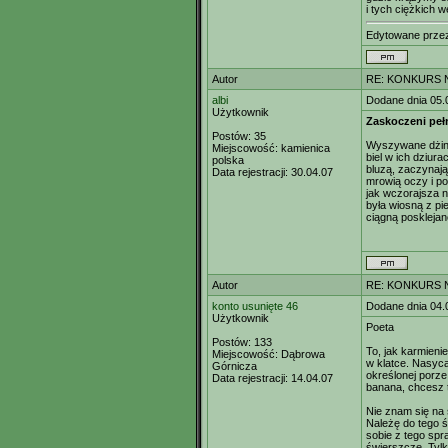
i tych ciężkich 
Edytowane prz
Autor
RE: KONKURS N
albi
Dodane dnia 05.
Użytkownik
Zaskoczeni peł
Postów:
35
Wyszywane dżins
Miejscowość:
kamienica
biel w ich dziura
polska
bluzą, zaczynają
Data rejestracji:
30.04.07
mrowią oczy i p
jak wczorajsza n
była wiosną z p
ciągną posklejan
Autor
RE: KONKURS N
konto usunięte 46
Dodane dnia 04.
Użytkownik
Poeta
Postów:
133
To, jak karmieni
Miejscowość:
Dąbrowa
w klatce. Nasyca
Górnicza
określonej porze
Data rejestracji:
14.04.07
banana, chcesz 
Nie znam się na 
Należę do tego św
sobie z tego spr
świerszcze. Tylk