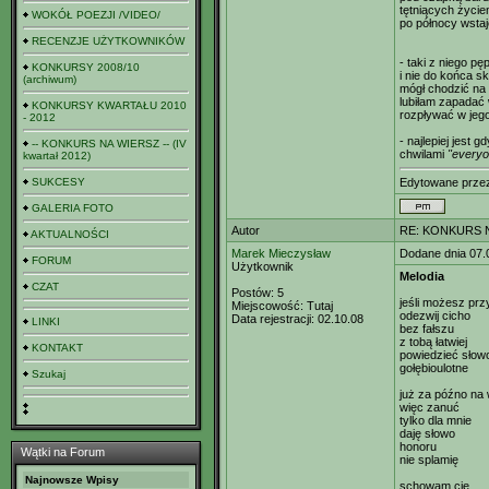
tętniących życie
WOKÓŁ POEZJI /VIDEO/
po północy wstaj
RECENZJE UŻYTKOWNIKÓW
- taki z niego pę
KONKURSY 2008/10
i nie do końca 
(archiwum)
mógł chodzić na
lubiłam zapadać
KONKURSY KWARTAŁU 2010
rozpływać w jego
- 2012
- najlepiej jest 
-- KONKURS NA WIERSZ -- (IV
chwilami
"everyo
kwartał 2012)
SUKCESY
Edytowane prz
GALERIA FOTO
Autor
RE: KONKURS N
AKTUALNOŚCI
Marek Mieczysław
Dodane dnia 07.
FORUM
Użytkownik
Melodia
CZAT
Postów:
5
jeśli możesz prz
Miejscowość:
Tutaj
odezwij cicho
Data rejestracji:
02.10.08
LINKI
bez fałszu
z tobą łatwiej
KONTAKT
powiedzieć słow
gołębioulotne
Szukaj
już za późno na
więc zanuć
tylko dla mnie
daję słowo
honoru
Wątki na Forum
nie splamię
Najnowsze Wpisy
schowam cię