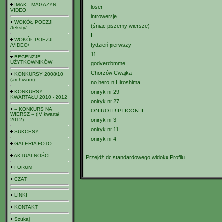
IMAK - MAGAZYN
loser
VIDEO
introwersje
WOKÓŁ POEZJI
(śniąc piszemy wiersze)
/teksty/
I
WOKÓŁ POEZJI
tydzień pierwszy
/VIDEO/
11
RECENZJE
UŻYTKOWNIKÓW
godverdomme
Chorzów Cwajka
KONKURSY 2008/10
(archiwum)
no hero in Hiroshima
KONKURSY
oniryk nr 29
KWARTAŁU 2010 - 2012
oniryk nr 27
-- KONKURS NA
ONIROTRIPTICON II
WIERSZ -- (IV kwartał
2012)
oniryk nr 3
oniryk nr 11
SUKCESY
oniryk nr 4
GALERIA FOTO
AKTUALNOŚCI
Przejdź do standardowego widoku Profilu
FORUM
CZAT
LINKI
KONTAKT
Szukaj