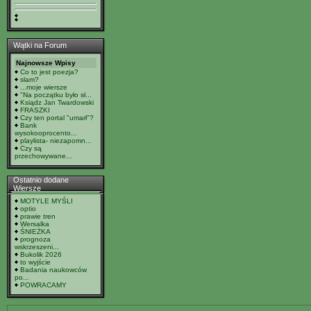
Wątki na Forum
Najnowsze Wpisy
Co to jest poezja?
slam?
...moje wiersze
"Na początku było sł...
Ksiądz Jan Twardowski
FRASZKI
Czy ten portal "umarł"?
Bank
wysokooprocento...
playlista- niezapomn...
Czy są
przechowywane...
Ostatnio dodane
Wiersze
MOTYLE MYŚLI
optio
prawie tren
Wersalka
ŚNIEŻKA
prognoza
wskrzeszeni...
Bukolik 2026
to wyjście
Badania naukowców
po...
POWRACAMY