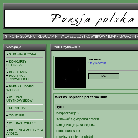
STRONA GŁÓWNA
ˇ
REGULAMIN
ˇ
WIERSZE UŻYTKOWNIKÓW
ˇ
IMAK - MAGAZYN 
Nawigacja
Profil Użytkownika
STRONA GŁÓWNA
vacuum
KONKURSY
Użytkownik
LITERACKIE
REGULAMIN
POLITYKA
PRYWATNOŚCI
PARNAS - POECI -
WIERSZE
Wiersze napisane przez vacuum
WIERSZE
UŻYTKOWNIKÓW
Tytuł
KORGO TV
hospitalizacja VI
YOUTUBE
schować się w podszeptach
WIERSZE /VIDEO/
tam gdzie grają stare jutra
PIOSENKA POETYCKA
popculture suck
/VIDEO/
mówisz ze nie ma pieśni